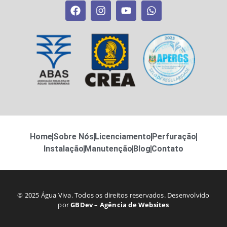
Home
Sobre Nós
Licenciamento
Perfuração
Instalação
Manutenção
Blog
Contato
© 2025 Água Viva. Todos os direitos reservados. Desenvolvido
por
GBDev – Agência de Websites