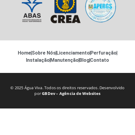
Home
Sobre Nós
Licenciamento
Perfuração
Instalação
Manutenção
Blog
Contato
© 2025 Água Viva. Todos os direitos reservados. Desenvolvido
por
GBDev – Agência de Websites