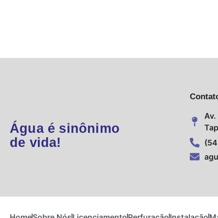
Contat
Av.
Água é sinônimo
Tap
de vida!
(54
agu
Home
Sobre Nós
Licenciamento
Perfuração
Instalação
M