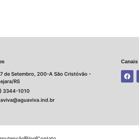
os
Canais
 7 de Setembro, 200-A São Cristóvão -
ejara/RS
) 3344-1010
aviva@aguaviva.ind.br
anutenção
Blog
Contato