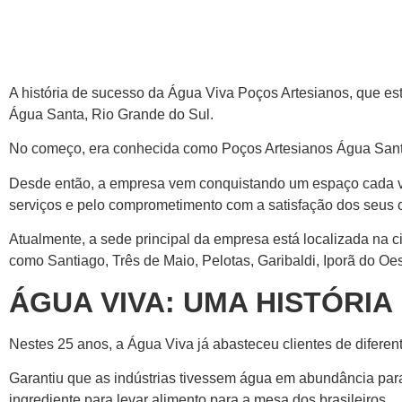
A história de sucesso da Água Viva Poços Artesianos, que 
Água Santa, Rio Grande do Sul.
No começo, era conhecida como Poços Artesianos Água Sant
Desde então, a empresa vem conquistando um espaço cada ve
serviços e pelo comprometimento com a satisfação dos seus c
Atualmente, a sede principal da empresa está localizada na ci
como Santiago, Três de Maio, Pelotas, Garibaldi, Iporã do Oe
ÁGUA VIVA: UMA HISTÓRIA
Nestes 25 anos, a Água Viva já abasteceu clientes de diferen
Garantiu que as indústrias tivessem água em abundância par
ingrediente para levar alimento para a mesa dos brasileiros.